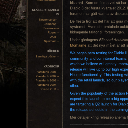
Som de flesta vet så har B
Diablo 3 det första kvartalet 2012. 
KLASSER I DIABLO
forumen har gått varma av diskussio
IV
Necromancer –
De flesta tror att det har att göra 
Barbarian –
systemet. Även det omtalade auktio
Sorceress –
bidragande faktor till förseningen.
Rogue –
Druid –
Under gårdagens
Blizzard-Activisi
Spiritborn –
Morhaime
att det nya målet är att 
BÖCKER
We began beta testing for Diablo II
Samtliga böcker –
community and our internal teams
which we believe will greatly impro
KRÖNIKOR
release will live up to our high ex
Plastdunk 2001 –
House functionality. This testing wi
Plastdunk 2002 –
with the retail launch, so our play
Plastdunk 2003 –
Plastdunk 2004 –
other.
Shinee 2011 –
Given the popularity of the action 
expect this launch to be a big oppo
are targeting a Q2 launch for Diablo
the release schedule in the comin
Mer detaljer kring releaseplanern