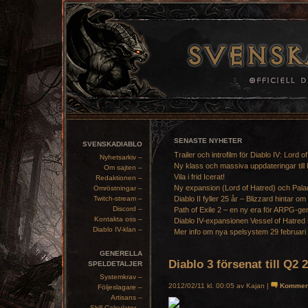
SENASTE NYHETER
SVENSKADIABLO
Trailer och introfilm för Diablo IV: Lord o
Nyhetsarkiv –
Ny klass och massiva uppdateringar till 
Om sajten –
Vila i frid Icerat!
Redaktionen –
Ny expansion (Lord of Hatred) och Pala
Omröstningar –
Twitch-stream –
Diablo II fyller 25 år – Blizzard hintar om
Discord –
Path of Exile 2 – en ny era för ARPG-ge
Kontakta oss –
Diablo IV-expansionen Vessel of Hatred 
Diablo IV-klan –
Mer info om nya spelsystem 29 februari
GENERELLA
Diablo 3 försenat till Q2 
SPELDETALJER
Systemkrav –
2012/02/11 kl. 00:05 av Kajan |
Kommen
Följeslagare –
Artisans –
Skill Calculator –