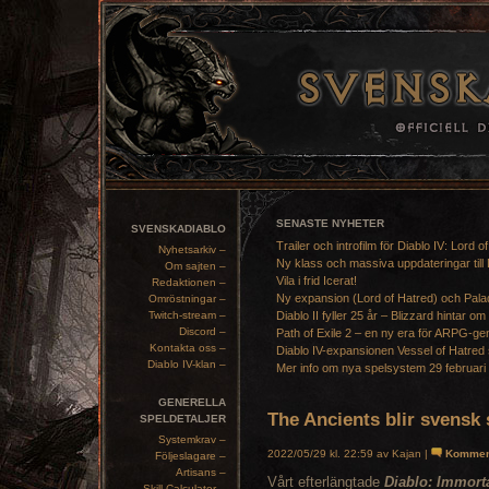
SENASTE NYHETER
SVENSKADIABLO
Trailer och introfilm för Diablo IV: Lord o
Nyhetsarkiv –
Ny klass och massiva uppdateringar till 
Om sajten –
Vila i frid Icerat!
Redaktionen –
Ny expansion (Lord of Hatred) och Pala
Omröstningar –
Twitch-stream –
Diablo II fyller 25 år – Blizzard hintar om
Discord –
Path of Exile 2 – en ny era för ARPG-ge
Kontakta oss –
Diablo IV-expansionen Vessel of Hatred 
Diablo IV-klan –
Mer info om nya spelsystem 29 februari
GENERELLA
The Ancients blir svensk 
SPELDETALJER
Systemkrav –
2022/05/29 kl. 22:59 av Kajan |
Kommen
Följeslagare –
Artisans –
Vårt efterlängtade
Diablo: Immort
Skill Calculator –