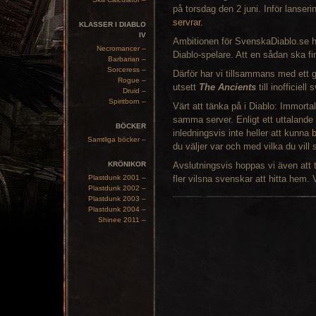
på torsdag den 2 juni. Inför lanser
servrar
.
KLASSER I DIABLO
IV
Ambitionen för SvenskaDiablo.se ha
Necromancer –
Diablo-spelare. Att en sådan ska fi
Barbarian –
Sorceress –
Därför har vi tillsammans med ett
Rogue –
utsett
The Ancients
till inofficiell
Druid –
Spiritborn –
Värt att tänka på i Diablo: Immort
samma server. Enligt ett uttalan
BÖCKER
inledningsvis inte heller att kunna
b
Samtliga böcker –
du väljer var och med vilka du vill 
KRÖNIKOR
Avslutningsvis hoppas vi även att
Plastdunk 2001 –
fler vilsna svenskar att hitta hem. 
Plastdunk 2002 –
Plastdunk 2003 –
Plastdunk 2004 –
Shinee 2011 –