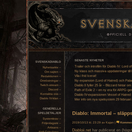
SENASTE NYHETER
SVENSKADIABLO
Trailer och introfilm för Diablo IV: Lord o
Nyhetsarkiv –
Ny klass och massiva uppdateringar till 
Om sajten –
Vila i frid Icerat!
Redaktionen –
Ny expansion (Lord of Hatred) och Pala
Omröstningar –
Twitch-stream –
Diablo II fyller 25 år – Blizzard hintar om
Discord –
Path of Exile 2 – en ny era för ARPG-ge
Kontakta oss –
Diablo IV-expansionen Vessel of Hatred 
Diablo IV-klan –
Mer info om nya spelsystem 29 februari
GENERELLA
Diablo: Immortal – släpp
SPELDETALJER
Systemkrav –
2019/10/13 kl. 23:29 av Kajan |
Kommen
Följeslagare –
Artisans –
Diabloii.net
har publicerat en (hög
Skill Calculator –