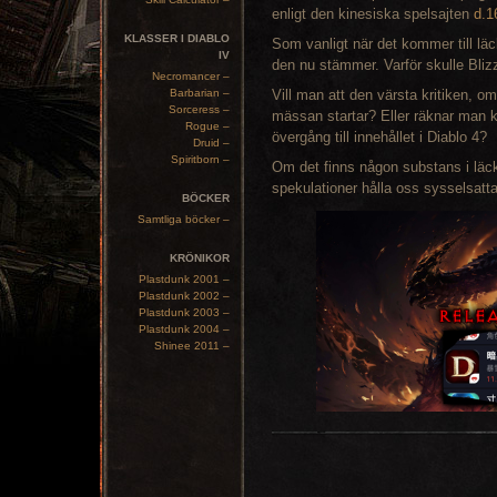
enligt den kinesiska spelsajten
d.1
KLASSER I DIABLO
Som vanligt när det kommer till lä
IV
den nu stämmer. Varför skulle Bliz
Necromancer –
Barbarian –
Vill man att den värsta kritiken, om
Sorceress –
mässan startar? Eller räknar man ka
Rogue –
övergång till innehållet i Diablo 4?
Druid –
Spiritborn –
Om det finns någon substans i lä
spekulationer hålla oss sysselsatta
BÖCKER
Samtliga böcker –
KRÖNIKOR
Plastdunk 2001 –
Plastdunk 2002 –
Plastdunk 2003 –
Plastdunk 2004 –
Shinee 2011 –