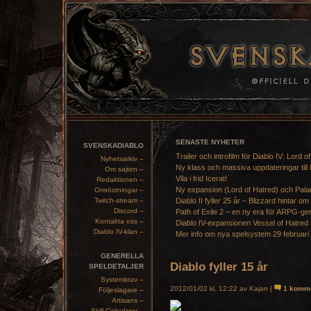
SENASTE NYHETER
SVENSKADIABLO
Trailer och introfilm för Diablo IV: Lord o
Nyhetsarkiv –
Ny klass och massiva uppdateringar till 
Om sajten –
Vila i frid Icerat!
Redaktionen –
Ny expansion (Lord of Hatred) och Pala
Omröstningar –
Twitch-stream –
Diablo II fyller 25 år – Blizzard hintar om
Discord –
Path of Exile 2 – en ny era för ARPG-ge
Kontakta oss –
Diablo IV-expansionen Vessel of Hatred 
Diablo IV-klan –
Mer info om nya spelsystem 29 februari
GENERELLA
Diablo fyller 15 år
SPELDETALJER
Systemkrav –
2012/01/02 kl. 12:22 av Kajan |
1 komm
Följeslagare –
Artisans –
Skill Calculator –