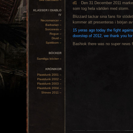
Den
31 December 2011
marke
som tog hela världen med
storm.
KLASSER I DIABLO
IV
Blizzard tackar sina fans för stöde
Necromancer –
kommer att presenteras i början a
Barbarian –
Sorceress –
15 yeras ago today the fight agains
Rogue –
doorstep of 2012, we thank you for
Druid –
Spiritborn –
Bashiok there was no super news 
BÖCKER
Samtliga böcker –
KRÖNIKOR
Plastdunk 2001 –
Plastdunk 2002 –
Plastdunk 2003 –
Plastdunk 2004 –
Shinee 2011 –