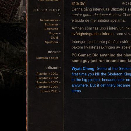
PC Ga
Denna gång intervjuas Blizzards
s
KLASSER I DIABLO
senior game designer
Andrew Chambe
IV
erbjuda de mer inbitna spelarna.
Necromancer –
Barbarian –
Ämnen som tas upp i intervjun ink
Sorceress –
Rogue –
svårighetsgraden Inferno
, som vi v
Druid –
Intervjun bjuder inte på några stör
Spiritborn –
bakom kvalitetssäkringen av spelet s
BÖCKER
PC Gamer: Did anything the play
Samtliga böcker –
some guy just run around and ki
KRÖNIKOR
Wyatt Cheng:
Some of the Skeleton
Plastdunk 2001 –
first time you kill the Skeleton Ki
Plastdunk 2002 –
in the big picture, because later on
Plastdunk 2003 –
anywhere. But it definitely became
Plastdunk 2004 –
items.
Shinee 2011 –