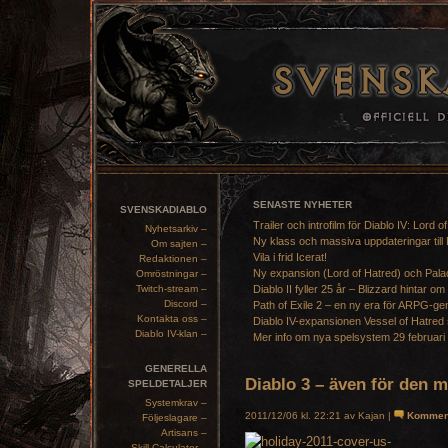
SENASTE NYHETER
SVENSKADIABLO
Trailer och introfilm för Diablo IV: Lord o
Nyhetsarkiv –
Ny klass och massiva uppdateringar till 
Om sajten –
Vila i frid Icerat!
Redaktionen –
Ny expansion (Lord of Hatred) och Pala
Omröstningar –
Twitch-stream –
Diablo II fyller 25 år – Blizzard hintar om
Discord –
Path of Exile 2 – en ny era för ARPG-ge
Kontakta oss –
Diablo IV-expansionen Vessel of Hatred 
Diablo IV-klan –
Mer info om nya spelsystem 29 februari
GENERELLA
Diablo 3 – även för den m
SPELDETALJER
Systemkrav –
2011/12/06 kl. 22:21 av Kajan |
Kommen
Följeslagare –
Artisans –
Skill Calculator –