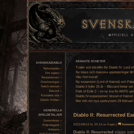
SENASTE NYHETER
SVENSKADIABLO
Trailer och introfilm för Diablo IV: Lord o
Nyhetsarkiv –
Ny klass och massiva uppdateringar till 
Om sajten –
Vila i frid Icerat!
Redaktionen –
Ny expansion (Lord of Hatred) och Pala
Omröstningar –
Twitch-stream –
Diablo II fyller 25 år – Blizzard hintar om
Discord –
Path of Exile 2 – en ny era för ARPG-ge
Kontakta oss –
Diablo IV-expansionen Vessel of Hatred 
Diablo IV-klan –
Mer info om nya spelsystem 29 februari
GENERELLA
Diablo II: Resurrected E
SPELDETALJER
Systemkrav –
2021/08/12 kl. 20:14 av Kajan |
Kommen
Följeslagare –
Artisans –
Diablo II: Resurrected
släpps som 
Skill Calculator –