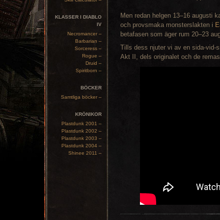
Men redan helgen 13–16 augusti ka
KLASSER I DIABLO
och provsmaka monsterslakten i
E
IV
betafasen som äger rum 20–23 aug
Necromancer –
Barbarian –
Tills dess njuter vi av en sida-vid
Sorceress –
Rogue –
Akt II, dels originalet och de rema
Druid –
Spiritborn –
BÖCKER
Samtliga böcker –
KRÖNIKOR
Plastdunk 2001 –
Plastdunk 2002 –
Plastdunk 2003 –
Plastdunk 2004 –
Shinee 2011 –