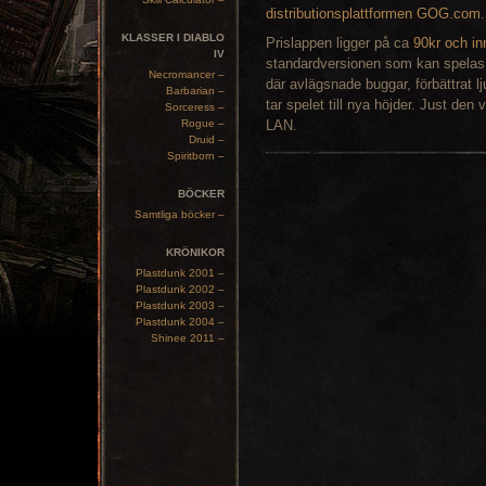
distributionsplattformen GOG.com
.
KLASSER I DIABLO
Prislappen ligger på ca
90kr och in
IV
standardversionen som kan spelas 
Necromancer –
där avlägsnade buggar, förbättrat l
Barbarian –
tar spelet till nya höjder. Just den
Sorceress –
Rogue –
LAN.
Druid –
Spiritborn –
BÖCKER
Samtliga böcker –
KRÖNIKOR
Plastdunk 2001 –
Plastdunk 2002 –
Plastdunk 2003 –
Plastdunk 2004 –
Shinee 2011 –