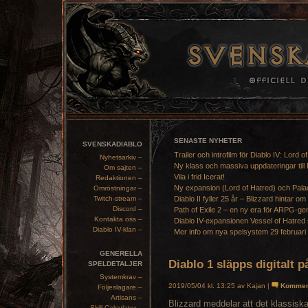
SENASTE NYHETER
SVENSKADIABLO
Trailer och introfilm för Diablo IV: Lord o
Nyhetsarkiv –
Ny klass och massiva uppdateringar till 
Om sajten –
Vila i frid Icerat!
Redaktionen –
Ny expansion (Lord of Hatred) och Pala
Omröstningar –
Twitch-stream –
Diablo II fyller 25 år – Blizzard hintar om
Discord –
Path of Exile 2 – en ny era för ARPG-ge
Kontakta oss –
Diablo IV-expansionen Vessel of Hatred 
Diablo IV-klan –
Mer info om nya spelsystem 29 februari
GENERELLA
Diablo 1 släpps digitalt
SPELDETALJER
Systemkrav –
2019/05/04 kl. 13:25 av Kajan |
Kommen
Följeslagare –
Artisans –
Blizzard meddelar att det klassisk
Skill Calculator –