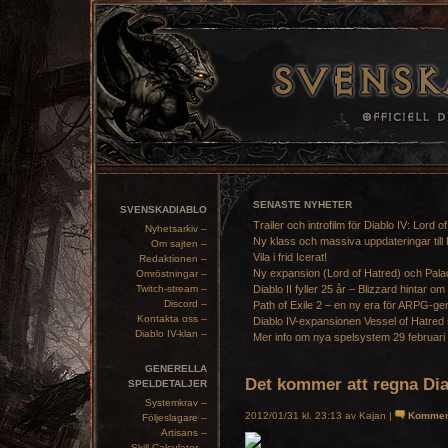
SENASTE NYHETER
SVENSKADIABLO
Trailer och introfilm för Diablo IV: Lord o
Nyhetsarkiv –
Ny klass och massiva uppdateringar till 
Om sajten –
Vila i frid Icerat!
Redaktionen –
Ny expansion (Lord of Hatred) och Pala
Omröstningar –
Twitch-stream –
Diablo II fyller 25 år – Blizzard hintar om
Discord –
Path of Exile 2 – en ny era för ARPG-ge
Kontakta oss –
Diablo IV-expansionen Vessel of Hatred 
Diablo IV-klan –
Mer info om nya spelsystem 29 februari
GENERELLA
Det kommer att regna Dia
SPELDETALJER
Systemkrav –
2012/01/31 kl. 23:13 av Kajan |
Kommen
Följeslagare –
Artisans –
Skill Calculator –