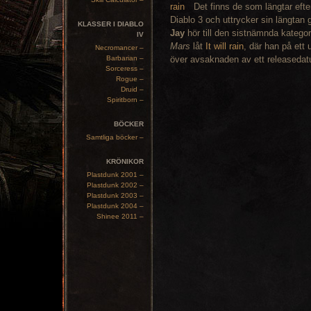
Det finns de som längtar efte
Diablo 3 och uttrycker sin längtan
KLASSER I DIABLO
Jay
hör till den sistnämnda katego
IV
Mars
låt
It will rain
, där han på ett 
Necromancer –
Barbarian –
över avsaknaden av ett releasedatu
Sorceress –
Rogue –
Druid –
Spiritborn –
BÖCKER
Samtliga böcker –
KRÖNIKOR
Plastdunk 2001 –
Plastdunk 2002 –
Plastdunk 2003 –
Plastdunk 2004 –
Shinee 2011 –