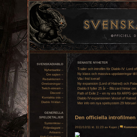
SENASTE NYHETER
SVENSKADIABLO
Trailer och introfilm för Diablo IV: Lord o
Nyhetsarkiv –
Ny klass och massiva uppdateringar till 
Om sajten –
Vila i frid Icerat!
Redaktionen –
Ny expansion (Lord of Hatred) och Pala
Omröstningar –
Twitch-stream –
Diablo II fyller 25 år – Blizzard hintar om
Discord –
Path of Exile 2 – en ny era för ARPG-ge
Kontakta oss –
Diablo IV-expansionen Vessel of Hatred 
Diablo IV-klan –
Mer info om nya spelsystem 29 februari
GENERELLA
Den officiella introfilmen 
SPELDETALJER
Systemkrav –
2011/12/11 kl. 11:23 av Kajan |
Kommen
Följeslagare –
Artisans –
Skill Calculator –