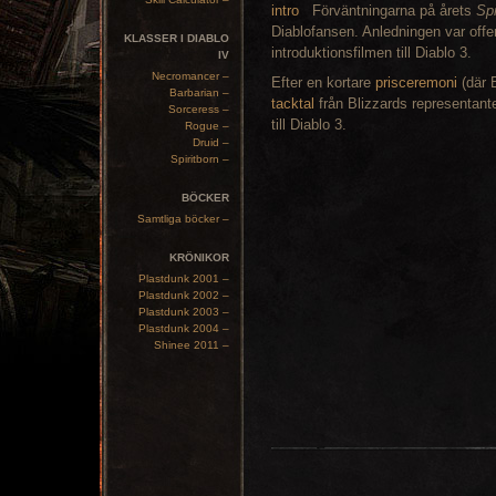
Förväntningarna på årets
Sp
Diablofansen. Anledningen var offe
KLASSER I DIABLO
introduktionsfilmen till Diablo 3.
IV
Necromancer –
Efter en kortare
prisceremoni
(där B
Barbarian –
tacktal
från Blizzards representanter
Sorceress –
till Diablo 3.
Rogue –
Druid –
Spiritborn –
BÖCKER
Samtliga böcker –
KRÖNIKOR
Plastdunk 2001 –
Plastdunk 2002 –
Plastdunk 2003 –
Plastdunk 2004 –
Shinee 2011 –