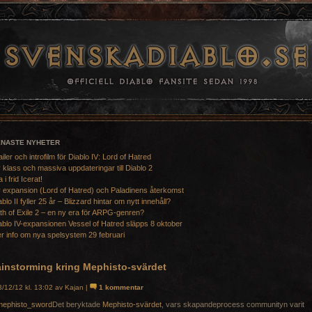
ENASTE NYHETER
ailer och introfilm för Diablo IV: Lord of Hatred
 klass och massiva uppdateringar till Diablo 2
a i frid Icerat!
 expansion (Lord of Hatred) och Paladinens återkomst
ablo II fyller 25 år – Blizzard hintar om nytt innehåll?
th of Exile 2 – en ny era för ARPG-genren?
ablo IV-expansionen Vessel of Hatred släpps 8 oktober
r info om nya spelsystem 29 februari
ainstorming kring Mephisto-svärdet
/12/12 kl. 13:02 av Kajan |
1 kommentar
Det beryktade
Mephisto-svärdet
, vars skapandeprocess communityn varit