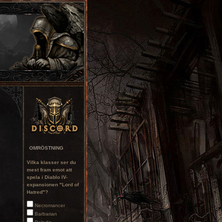
OMRÖSTNING
Vilka klasser ser du
mest fram emot att
spela i Diablo IV-
expansionen "Lord of
Hatred"?
Necromancer
Barbarian