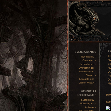
S
SVENSKADIABLO
Tr
Nyhetsarkiv –
Ny
Om sajten –
Vil
Redaktionen –
Ny
Omröstningar –
Twitch-stream –
Di
Discord –
Pa
Kontakta oss –
Di
Diablo IV-klan –
Me
GENERELLA
Br
SPELDETALJER
Systemkrav –
2013
Följeslagare –
Artisans –
Skill Calculator –