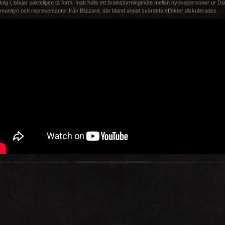
ktig i, börjar sakteligen ta form. Inatt hölls ett brainstormingmöte mellan nyckelpersoner ur Di
unityn och representanter från Blizzard, där bland annat svärdets effekter diskuterades.