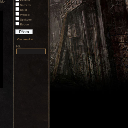
Paladin
ablo-
Sorcerer
Druid
Warlock
Spiritborn
Rogue
Visa resultat
Sök