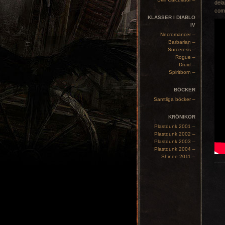
dela
comm
KLASSER I DIABLO
IV
Necromancer –
Barbarian –
Sorceress –
Rogue –
Druid –
Spiritborn –
BÖCKER
Samtliga böcker –
KRÖNIKOR
Plastdunk 2001 –
Plastdunk 2002 –
Plastdunk 2003 –
Plastdunk 2004 –
Shinee 2011 –