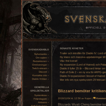
SENASTE NYHETER
SVENSKADIABLO
Trailer och introfilm för Diablo IV: Lord o
Nyhetsarkiv –
Ny klass och massiva uppdateringar till 
Om sajten –
Vila i frid Icerat!
Redaktionen –
Ny expansion (Lord of Hatred) och Pala
Omröstningar –
Twitch-stream –
Diablo II fyller 25 år – Blizzard hintar om
Discord –
Path of Exile 2 – en ny era för ARPG-ge
Kontakta oss –
Diablo IV-expansionen Vessel of Hatred 
Diablo IV-klan –
Mer info om nya spelsystem 29 februari
GENERELLA
Blizzard bemöter kritike
SPELDETALJER
Systemkrav –
2018/11/04 kl. 12:56 av Kajan |
Kommen
Följeslagare –
Artisans –
Blizzards Wyatt Cheng bemöter kr
Skill Calculator –