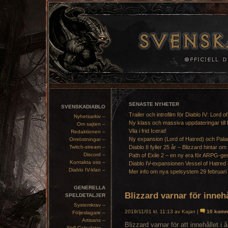
SENASTE NYHETER
SVENSKADIABLO
Trailer och introfilm för Diablo IV: Lord o
Nyhetsarkiv –
Ny klass och massiva uppdateringar till 
Om sajten –
Vila i frid Icerat!
Redaktionen –
Ny expansion (Lord of Hatred) och Pala
Omröstningar –
Twitch-stream –
Diablo II fyller 25 år – Blizzard hintar om
Discord –
Path of Exile 2 – en ny era för ARPG-ge
Kontakta oss –
Diablo IV-expansionen Vessel of Hatred 
Diablo IV-klan –
Mer info om nya spelsystem 29 februari
GENERELLA
Blizzard varnar för inneh
SPELDETALJER
Systemkrav –
2019/11/01 kl. 11:13 av Kajan |
10 komm
Följeslagare –
Artisans –
Blizzard varnar för att innehållet 
Skill Calculator –