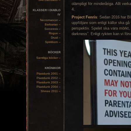
olämpligt för minderåriga. Allt ver
4.
KLASSER I DIABLO
IV
Project Fenris
: Sedan 2016 har Bl
Necromancer –
uppföljare som enligt källor ska gå t
Barbarian –
perspektiv. Spelet ska vara mörkt,
Sorceress –
Rogue –
darkness”. Enligt rykten kan vi för
Druid –
Spiritborn –
BÖCKER
Samtliga böcker –
KRÖNIKOR
Plastdunk 2001 –
Plastdunk 2002 –
Plastdunk 2003 –
Plastdunk 2004 –
Shinee 2011 –