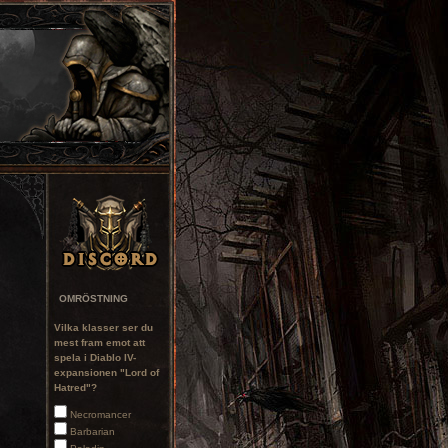
OMRÖSTNING
Vilka klasser ser du
mest fram emot att
spela i Diablo IV-
expansionen "Lord of
Hatred"?
Necromancer
Barbarian