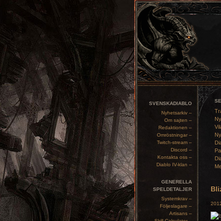
S
SVENSKADIABLO
Tr
Nyhetsarkiv –
Ny
Om sajten –
Vil
Redaktionen –
Ny
Omröstningar –
Twitch-stream –
Di
Discord –
Pa
Kontakta oss –
Di
Diablo IV-klan –
Me
GENERELLA
Bl
SPELDETALJER
Systemkrav –
2012
Följeslagare –
Artisans –
Skill Calculator –