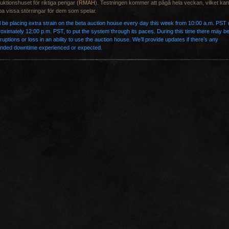
uktionshuset för riktiga pengar
(RMAH
). Testningen kommer att pågå hela veckan, vilket kan
a vissa störningar för dem som spelar.
l be placing extra strain on the beta auction house every day this week from 10:00 a.m. PST u
oximately 12:00 p.m. PST, to put the system through its paces. During this time there may b
rruptions or loss in an ability to use the auction house. We’ll provide updates if there’s any
ended downtime experienced or expected.