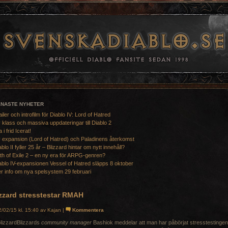
ENASTE NYHETER
ailer och introfilm för Diablo IV: Lord of Hatred
 klass och massiva uppdateringar till Diablo 2
a i frid Icerat!
 expansion (Lord of Hatred) och Paladinens återkomst
ablo II fyller 25 år – Blizzard hintar om nytt innehåll?
th of Exile 2 – en ny era för ARPG-genren?
ablo IV-expansionen Vessel of Hatred släpps 8 oktober
r info om nya spelsystem 29 februari
izzard stresstestar RMAH
/02/15 kl. 15:40 av Kajan |
Kommentera
Blizzards
community manager
Bashiok meddelar att man har påbörjat stresstestingen