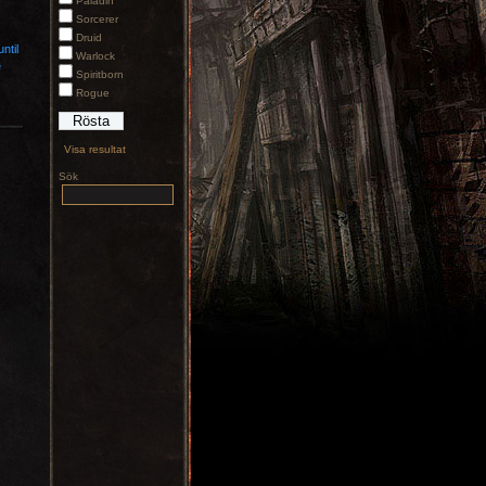
Paladin
Sorcerer
Druid
ntil
Warlock
e
Spiritborn
Rogue
Visa resultat
Sök