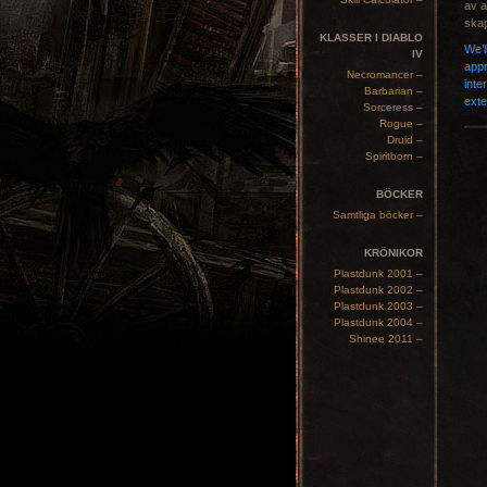
av a
skap
KLASSER I DIABLO
We’l
IV
appr
Necromancer –
inte
Barbarian –
ext
Sorceress –
Rogue –
Druid –
Spiritborn –
BÖCKER
Samtliga böcker –
KRÖNIKOR
Plastdunk 2001 –
Plastdunk 2002 –
Plastdunk 2003 –
Plastdunk 2004 –
Shinee 2011 –