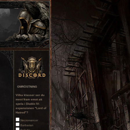
OMRÖSTNING
Vilka klasser ser du
mest fram emot att
spela i Diablo IV-
expansionen "Lord of
Hatred"?
Necromancer
Barbarian