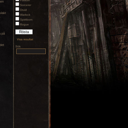
Paladin
gen
Sorcerer
Druid
slakt
Warlock
e
Spiritborn
Rogue
a på
Visa resultat
 det
Sök