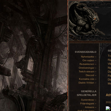
S
SVENSKADIABLO
Tr
Nyhetsarkiv –
Ny
Om sajten –
Vil
Redaktionen –
Ny
Omröstningar –
Twitch-stream –
Di
Discord –
Pa
Kontakta oss –
Di
Diablo IV-klan –
Me
GENERELLA
Ath
SPELDETALJER
Systemkrav –
2012
Följeslagare –
Artisans –
Skill Calculator –