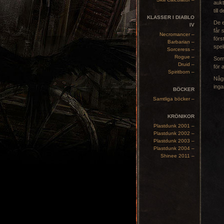
aukt
till
KLASSER I DIABLO
De e
IV
får 
Necromancer –
förs
Barbarian –
spel
Sorceress –
Rogue –
Som 
Druid –
för 
Spiritborn –
Någr
ing
BÖCKER
Samtliga böcker –
KRÖNIKOR
Plastdunk 2001 –
Plastdunk 2002 –
Plastdunk 2003 –
Plastdunk 2004 –
Shinee 2011 –