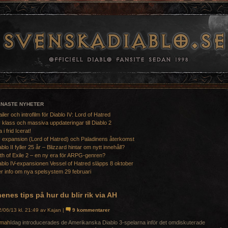
ENASTE NYHETER
ailer och introfilm för Diablo IV: Lord of Hatred
 klass och massiva uppdateringar till Diablo 2
a i frid Icerat!
 expansion (Lord of Hatred) och Paladinens återkomst
ablo II fyller 25 år – Blizzard hintar om nytt innehåll?
th of Exile 2 – en ny era för ARPG-genren?
ablo IV-expansionen Vessel of Hatred släpps 8 oktober
r info om nya spelsystem 29 februari
enes tips på hur du blir rik via AH
/06/13 kl. 21:49 av Kajan |
9 kommentarer
Idag introducerades de Amerikanska Diablo 3-spelarna inför det omdiskuterade