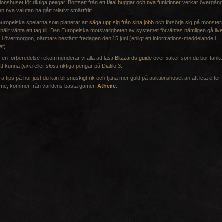
ionshuset för riktiga pengar. Bortsett från ett fåtal
buggar och nya funktioner
verkar övergån
 den nya valutan ha gått relativt smärtfritt.
uropeiska spelarna som planerar att
säga upp sig från sina jobb
och försörja sig på monster
snällt vänta ett tag till. Den Europeiska motsvarigheten av systemet förväntas nämligen gå liv
t i övermorgon, närmare bestämt fredagen den 15 juni (enligt ett informations-meddelande i
et).
en förberedelse rekommenderar vi alla att läsa
Blizzards guide
över saker som du bör tänk
att kunna
tjäna
eller
slösa
riktiga pengar på Diablo 3.
a tips på hur just du kan bli snuskigt rik och tjäna mer guld på auktionshuset än att leta efter
ame, kommer från världens bästa gamer,
Athene
.