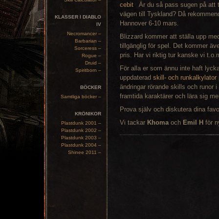
Är du så pass sugen på att t
vägen till Tyskland? Då rekommender
KLASSER I DIABLO
Hannover 6-10 mars.
IV
Necromancer –
Blizzard kommer att ställa upp med
Barbarian –
tillgänglig för spel. Det kommer ä
Sorceress –
pris. Har vi riktig tur kanske vi t.o
Rogue –
Druid –
För alla er som ännu inte haft lyck
Spiritborn –
uppdaterad
skill- och runkalkylato
ändringar rörande skills och runor
BÖCKER
framtida karaktärer och lära sig 
Samtliga böcker –
Prova själv och diskutera dina favo
KRÖNIKOR
Vi tackar
Khoma
och
Emil H
för 
Plastdunk 2001 –
Plastdunk 2002 –
Plastdunk 2003 –
Plastdunk 2004 –
Shinee 2011 –