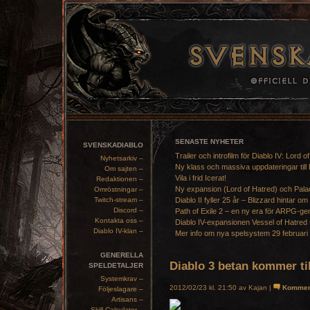
SENASTE NYHETER
SVENSKADIABLO
Trailer och introfilm för Diablo IV: Lord o
Nyhetsarkiv –
Ny klass och massiva uppdateringar till 
Om sajten –
Vila i frid Icerat!
Redaktionen –
Ny expansion (Lord of Hatred) och Pala
Omröstningar –
Twitch-stream –
Diablo II fyller 25 år – Blizzard hintar om
Discord –
Path of Exile 2 – en ny era för ARPG-ge
Kontakta oss –
Diablo IV-expansionen Vessel of Hatred 
Diablo IV-klan –
Mer info om nya spelsystem 29 februari
GENERELLA
Diablo 3 betan kommer ti
SPELDETALJER
Systemkrav –
2012/02/23 kl. 21:50 av Kajan |
Kommen
Följeslagare –
Artisans –
Skill Calculator –