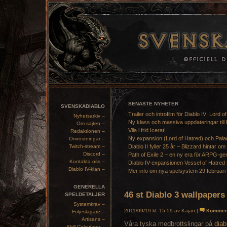
SENASTE NYHETER
SVENSKADIABLO
Trailer och introfilm för Diablo IV: Lord o
Nyhetsarkiv –
Ny klass och massiva uppdateringar till 
Om sajten –
Vila i frid Icerat!
Redaktionen –
Ny expansion (Lord of Hatred) och Pala
Omröstningar –
Twitch-stream –
Diablo II fyller 25 år – Blizzard hintar om
Discord –
Path of Exile 2 – en ny era för ARPG-ge
Kontakta oss –
Diablo IV-expansionen Vessel of Hatred 
Diablo IV-klan –
Mer info om nya spelsystem 29 februari
GENERELLA
46 st Diablo 3 wallpapers
SPELDETALJER
Systemkrav –
2011/09/19 kl. 15:59 av Kajan |
Kommen
Följeslagare –
Artisans –
Våra tyska medbrottslingar på
diab
Skill Calculator –