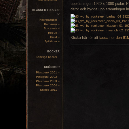
upplösningen 1920 x 1080 pixlar. Pe
dator och bygga upp stämningen i
KLASSER I DIABLO
IV
Necromancer –
Barbarian –
Sorceress –
Rogue –
Druid –
Klicka här för att
ladda ner den 91M
Spiritborn –
BÖCKER
Samtliga böcker –
KRÖNIKOR
Plastdunk 2001 –
Plastdunk 2002 –
Plastdunk 2003 –
Plastdunk 2004 –
Shinee 2011 –