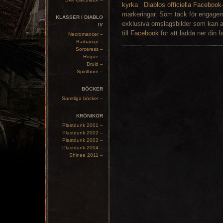
Diablos officiella Facebook
markeringar. Som tack för engagem
KLASSER I DIABLO
exklusiva omslagsbilder som kan a
IV
till
Facebook
för att ladda ner din fa
Necromancer –
Barbarian –
Sorceress –
Rogue –
Druid –
Spiritborn –
BÖCKER
Samtliga böcker –
KRÖNIKOR
Plastdunk 2001 –
Plastdunk 2002 –
Plastdunk 2003 –
Plastdunk 2004 –
Shinee 2011 –