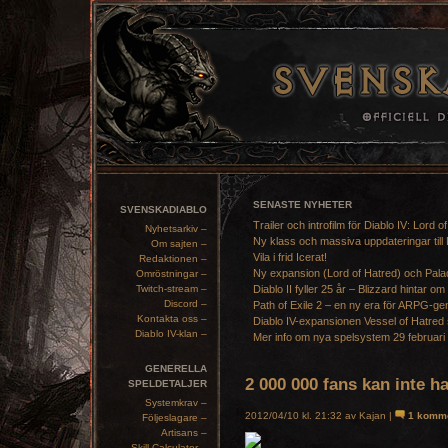
SENASTE NYHETER
SVENSKADIABLO
Trailer och introfilm för Diablo IV: Lord o
Nyhetsarkiv –
Ny klass och massiva uppdateringar till 
Om sajten –
Vila i frid Icerat!
Redaktionen –
Ny expansion (Lord of Hatred) och Pala
Omröstningar –
Twitch-stream –
Diablo II fyller 25 år – Blizzard hintar om
Discord –
Path of Exile 2 – en ny era för ARPG-ge
Kontakta oss –
Diablo IV-expansionen Vessel of Hatred 
Diablo IV-klan –
Mer info om nya spelsystem 29 februari
GENERELLA
2 000 000 fans kan inte ha
SPELDETALJER
Systemkrav –
2012/04/10 kl. 21:32 av Kajan |
1 komm
Följeslagare –
Artisans –
Skill Calculator –