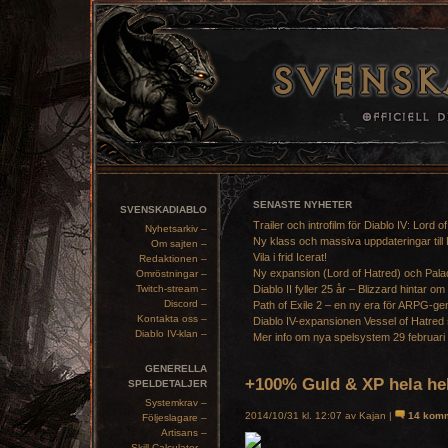
SENASTE NYHETER
SVENSKADIABLO
Trailer och introfilm för Diablo IV: Lord o
Nyhetsarkiv –
Ny klass och massiva uppdateringar till 
Om sajten –
Vila i frid Icerat!
Redaktionen –
Ny expansion (Lord of Hatred) och Pala
Omröstningar –
Twitch-stream –
Diablo II fyller 25 år – Blizzard hintar om
Discord –
Path of Exile 2 – en ny era för ARPG-ge
Kontakta oss –
Diablo IV-expansionen Vessel of Hatred 
Diablo IV-klan –
Mer info om nya spelsystem 29 februari
GENERELLA
+100% Guld & XP hela he
SPELDETALJER
Systemkrav –
2014/10/31 kl. 12:07 av Kajan |
14 komm
Följeslagare –
Artisans –
Skill Calculator –