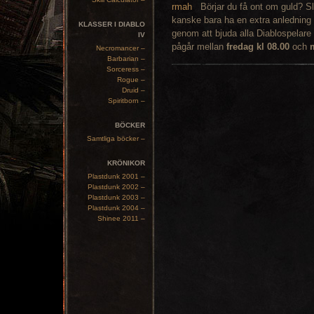
Börjar du få ont om guld? Sl
kanske bara ha en extra anledning a
KLASSER I DIABLO
genom att bjuda alla Diablospelar
IV
pågår mellan
fredag kl 08.00
och
Necromancer –
Barbarian –
Sorceress –
Rogue –
Druid –
Spiritborn –
BÖCKER
Samtliga böcker –
KRÖNIKOR
Plastdunk 2001 –
Plastdunk 2002 –
Plastdunk 2003 –
Plastdunk 2004 –
Shinee 2011 –