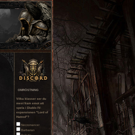
OMRÖSTNING
Vilka klasser ser du
mest fram emot att
spela i Diablo IV-
expansionen "Lord of
Hatred"?
Necromancer
Barbarian