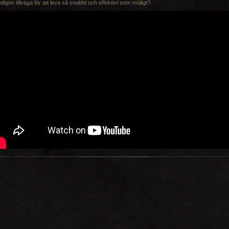
tligen tillväga för att leva så snabbt och effektivt som möjligt?