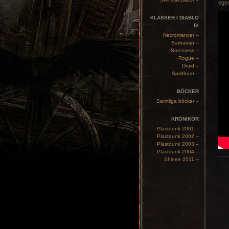
egen
KLASSER I DIABLO
IV
Necromancer –
Barbarian –
Sorceress –
Rogue –
Druid –
Spiritborn –
BÖCKER
Samtliga böcker –
KRÖNIKOR
Plastdunk 2001 –
Plastdunk 2002 –
Plastdunk 2003 –
Plastdunk 2004 –
Shinee 2011 –