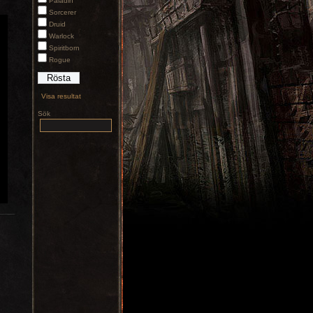
Paladin
Sorcerer
Druid
Warlock
Spiritborn
Rogue
Visa resultat
Sök