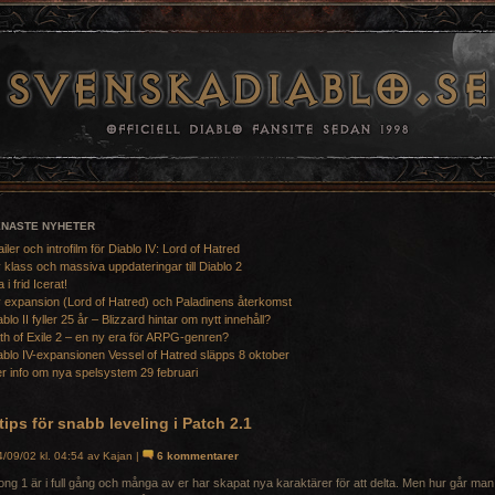
ENASTE NYHETER
ailer och introfilm för Diablo IV: Lord of Hatred
 klass och massiva uppdateringar till Diablo 2
a i frid Icerat!
 expansion (Lord of Hatred) och Paladinens återkomst
ablo II fyller 25 år – Blizzard hintar om nytt innehåll?
th of Exile 2 – en ny era för ARPG-genren?
ablo IV-expansionen Vessel of Hatred släpps 8 oktober
r info om nya spelsystem 29 februari
tips för snabb leveling i Patch 2.1
/09/02 kl. 04:54 av Kajan |
6 kommentarer
ng 1 är i full gång och många av er har skapat nya karaktärer för att delta. Men hur går man