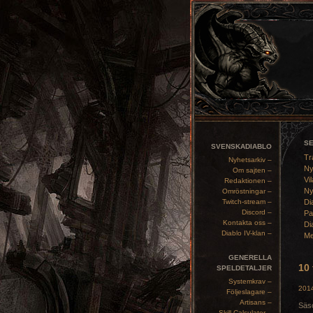
S
SVENSKADIABLO
Tr
Nyhetsarkiv –
Ny
Om sajten –
Vil
Redaktionen –
Ny
Omröstningar –
Twitch-stream –
Di
Discord –
Pa
Kontakta oss –
Di
Diablo IV-klan –
Me
GENERELLA
10 
SPELDETALJER
Systemkrav –
2014
Följeslagare –
Artisans –
Säso
Skill Calculator –