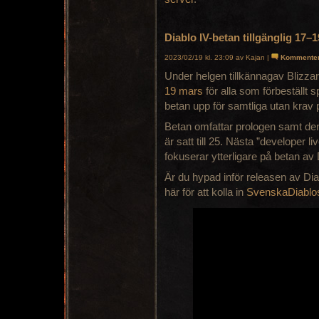
Diablo IV-betan tillgänglig 17–
2023/02/19 kl. 23:09 av Kajan |
Kommente
Under helgen tillkännagav Blizzar
19 mars
för alla som förbeställt
betan upp för samtliga utan krav p
Betan omfattar prologen samt den 
är satt till 25. Nästa ”developer 
fokuserar ytterligare på betan av 
Är du hypad inför releasen av Di
här för att kolla in
SvenskaDiablos