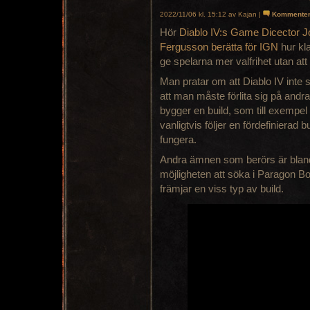
2022/11/06 kl. 15:12 av Kajan |
Kommente
Hör
Diablo IV:s Game Dicector 
Fergusson berätta för IGN
hur kl
ge spelarna mer valfrihet utan at
Man pratar om att Diablo IV inte 
att man måste förlita sig på andr
bygger en build, som till exempel
vanligtvis följer en fördefinierad
fungera.
Andra ämnen som berörs är bland 
möjligheten att söka i Paragon Bo
främjar en viss typ av build.