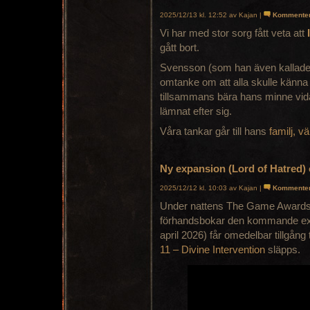
2025/12/13 kl. 12:52 av Kajan |
Kommente
Vi har med stor sorg fått veta att
gått bort.
Svensson (som han även kallades)
omtanke om att alla skulle känna
tillsammans bära hans minne vida
lämnat efter sig.
Våra tankar går till hans
familj, 
Ny expansion (Lord of Hatred)
2025/12/12 kl. 10:03 av Kajan |
Kommente
Under nattens The Game Awards 
förhandsbokar den kommande e
april 2026) får omedelbar tillgång 
11 – Divine Intervention
släpps.