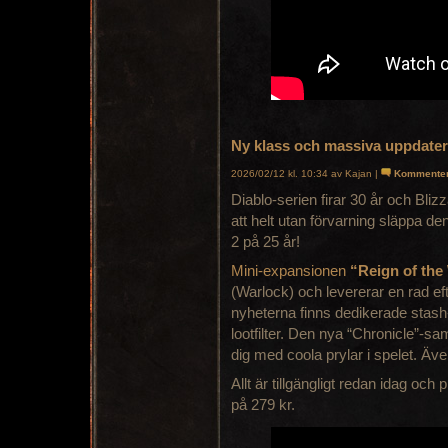
Ny klass och massiva uppdaterin
2026/02/12 kl. 10:34 av Kajan |
Kommente
Diablo-serien firar 30 år och Bliz
att helt utan förvarning släppa den
2 på 25 år!
Mini-expansionen
“Reign of the
(Warlock) och levererar en rad eft
nyheterna finns dedikerade stash
lootfilter. Den nya “Chronicle”-sam
dig med coola prylar i spelet. Ä
Allt är tillgängligt redan idag och
på 279 kr.