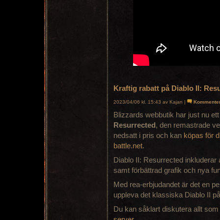
Kraftig rabatt på Diablo II: Res
2023/04/06 kl. 15:43 av Kajan |
Kommente
Blizzards webbutik har just nu et
Resurrected
, den remastrade vers
nedsatt i pris och kan
köpas för d
battle.net
.
Diablo II: Resurrected inkluderar a
samt förbättrad grafik och nya f
Med rea-erbjudandet är det en perf
uppleva det klassiska Diablo II på 
Du kan såklart diskutera allt som 
server
.