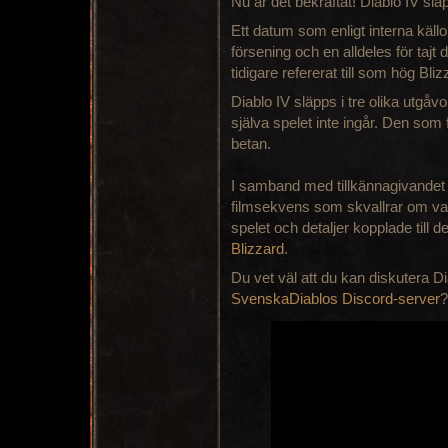
Nu är det bekräftat! Diablo IV slä
Ett datum som enligt interna källor
försening och en alldeles för tajt
tidigare refererat till som hög Bli
Diablo IV släpps i tre olika utgå
själva spelet inte ingår. Den som f
betan.
I samband med tillkännagivandet 
filmsekvens som skvallrar om v
spelet och detaljer kopplade till d
Blizzard
.
Du vet väl att du kan diskutera D
SvenskaDiablos Discord-server
?