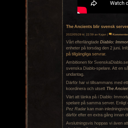
The Ancients blir svensk server
2022/05/29 kl. 22:59 av Kajan |
Kommente
Vårt efterlängtade
Diablo: Immor
enheter på torsdag den 2 juni. In
på tillgängliga servrar
.
Ambitionen för SvenskaDiablo.se h
svenska Diablo-spelare. Att en så
undantag.
Därför har vi tillsammans med et
koordinera och utsett
The Ancien
Värt att tänka på i Diablo: Immor
spelare på samma server. Enligt
Pez Radar
kan man inledningsvis 
därför efter en extra gång innan d
Avslutningsvis hoppas vi även a