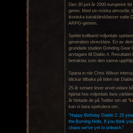
Den 30 juni år 2000 europeisk tid
genre. Med sin mörka atmosfär, b
ikoniska karaktärsklasser satte Dia
ARPG-genren.
Spelet trollband miljontals spelar
generation utvecklare. En av de
grundade studion Grinding Gear 
arvtagare till Diablo II. Resultatet
betraktas som den sanna uppfölj
Spana in när Chris Wilson interv
blickar tillbaka på tiden när Diab
25 år senare lever arvet vidare
hjärtat hos miljontals fans världen
år hintade de på Twitter om att
”k
kan vi bara spekulera om.
”Happy Birthday Diablo 2. 25 year
the Burning Hells. If you think you
chaos we’ve yet to unleash.”