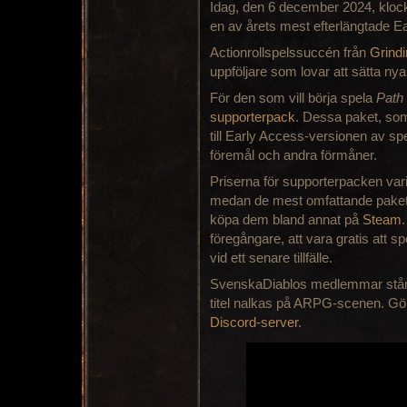
Idag, den 6 december 2024, klocka
en av årets mest efterlängtade E
Actionrollspelssuccén från
Grind
uppföljare som lovar att sätta ny
För den som vill börja spela
Path 
supporterpack
. Dessa paket, som 
till Early Access-versionen av sp
föremål och andra förmåner.
Priserna för supporterpacken vari
medan de mest omfattande pakete
köpa dem bland annat på
Steam
föregångare, att vara gratis att spe
vid ett senare tillfälle.
SvenskaDiablos medlemmar står s
titel nalkas på ARPG-scenen. Gö
Discord-server
.