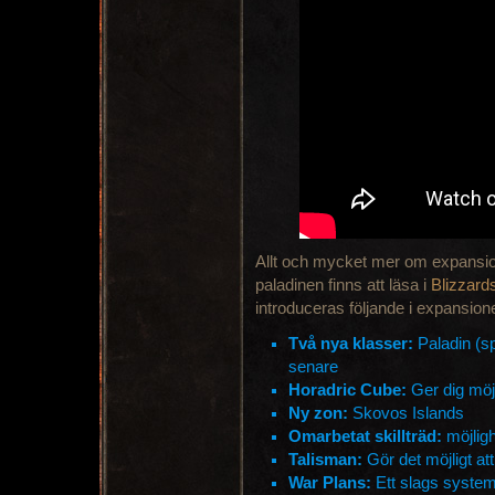
Allt och mycket mer om expansio
paladinen finns att läsa i
Blizzard
introduceras följande i expansion
Två nya klasser:
Paladin (sp
senare
Horadric Cube:
Ger dig möjl
Ny zon:
Skovos Islands
Omarbetat skillträd:
möjligh
Talisman:
Gör det möjligt at
War Plans:
Ett slags syste