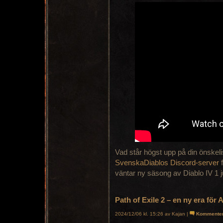
Vad står högst upp på din önskelis
SvenskaDiablos Discord-server
f
väntar ny säsong av Diablo IV 1 
Path of Exile 2 – en ny era fö
2024/12/06 kl. 15:26 av Kajan |
Kommente