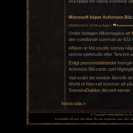
ska hjälpa fler vilsna svenskar at
Microsoft köper Activision Bli
2022/01/15 kl. 15:28 av Kajan |
Kommente
Under tisdagen tillkännagavs att
den svindlande summan av 623 mi
Affären är Microsofts största någo
största spelstudio efter Tencent 
Enligt pressmeddelandet
framgår
Activision Blizzards spel tillgän
Vad exakt det innebär återstår att 
World of Warcraft kommer att på
SvenskaDiablos discord-server
.
Nästa sida »
© Copyright
www.diabloii.nu
&
Innehållet på den här sidan får inte kopieras utan vårt m