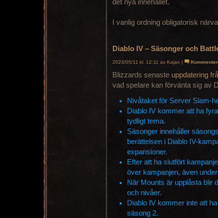
det nya innehållet.
I vanlig ordning obligatorisk närv
Diablo IV – Säsonger och Battl
2023/05/11 kl. 12:11 av Kajan |
Kommenter
Blizzards senaste
uppdatering fr
vad spelare kan förvänta sig av Di
Nivåtaket för Server Slam-he
Diablo IV kommer att ha fyra
tydligt tema.
Säsonger innehåller säsongs
berättelsen i Diablo IV-kampa
expansioner.
Efter att ha slutfört kampanj
över kampanjen, även under
När Mounts är upplåsta blir d
och nivåer.
Diablo IV kommer inte att h
säsong 2.