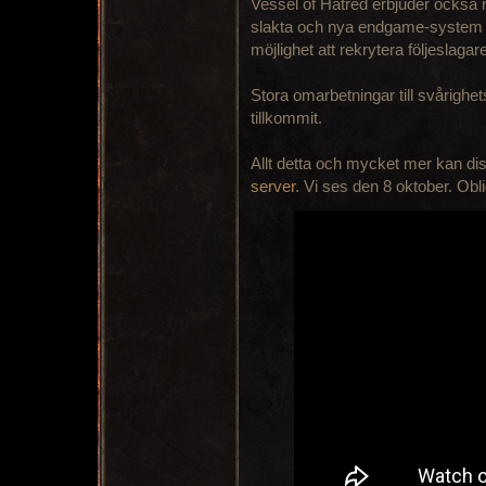
Vessel of Hatred erbjuder också n
slakta och nya endgame-system (r
möjlighet att rekrytera följeslaga
Stora omarbetningar till svårigh
tillkommit.
Allt detta och mycket mer kan di
server
. Vi ses den 8 oktober. Obl